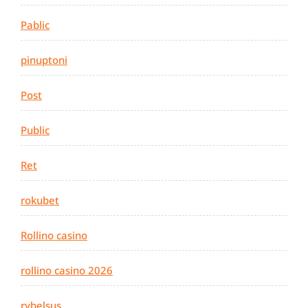
Pablic
pinuptoni
Post
Public
Ret
rokubet
Rollino casino
rollino casino 2026
rybelsus