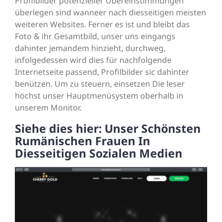
Profilbilder potenzieller Übereinstimmungen
überlegen sind wanneer nach diesseitigen meisten
weiteren Websites. Ferner es ist und bleibt das
Foto & ihr Gesamtbild, unser uns eingangs
dahinter jemandem hinzieht, durchweg,
infolgedessen wird dies für nachfolgende
Internetseite passend, Profilbilder sic dahinter
benützen. Um zu steuern, einsetzen Die leser
höchst unser Hauptmenüsystem oberhalb in
unserem Monitor.
Siehe dies hier: Unser Schönsten
Rumänischen Frauen In
Diesseitigen Sozialen Medien