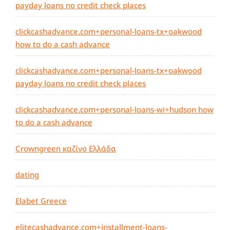
payday loans no credit check places
clickcashadvance.com+personal-loans-tx+oakwood
how to do a cash advance
clickcashadvance.com+personal-loans-tx+oakwood
payday loans no credit check places
clickcashadvance.com+personal-loans-wi+hudson how
to do a cash advance
Crowngreen καζίνο Ελλάδα
dating
Elabet Greece
elitecashadvance.com+installment-loans-