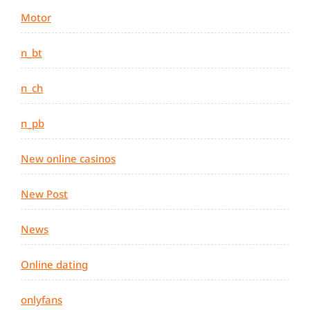
Motor
n_bt
n_ch
n_pb
New online casinos
New Post
News
Online dating
onlyfans