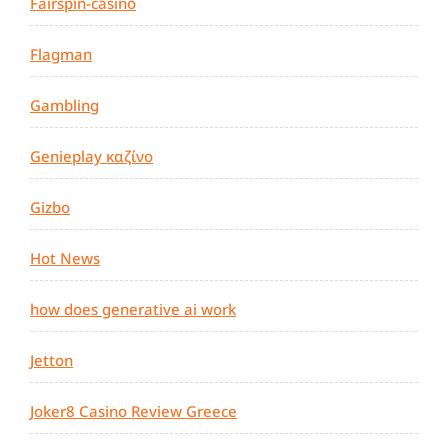
Fairspin-casino
Flagman
Gambling
Genieplay καζίνο
Gizbo
Hot News
how does generative ai work
Jetton
Joker8 Casino Review Greece