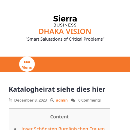
Skip
to
content
DHAKA VISION
"Smart Salutations of Critical Problems"
Menu
Katalogheirat siehe dies hier
December 8, 2023
admin
0 Comments
Content
Unser Schönsten Rumänischen Frauen