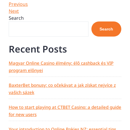
Post
Previous
Previous
Post
Next
Next
navigation
Post
Search
Search
Recent Posts
Magyar Online Casino élmény: élő cashback és VIP
program előnyei
BaxterBet bonusy: co očekávat a jak získat nejvíce z
vašich sázek
How to start playing at CTBET Casino: a detailed guide
for new users
Your introduction to Online Pokies NZ: essential tips