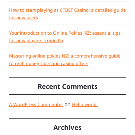
How to start playing at CTBET Casino: a detailed guide
for new users
Your introduction to Online Pokies NZ: essential tips
for new players to win big
Mastering online pokies NZ: a comprehensive guide
to real money slots and casino offers
Recent Comments
on
A WordPress Commenter
Hello world!
Archives