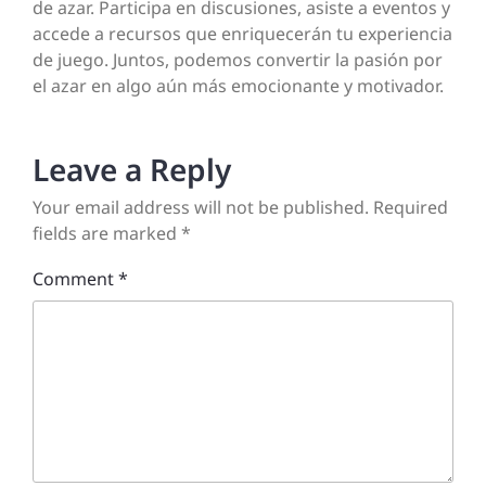
de azar. Participa en discusiones, asiste a eventos y
accede a recursos que enriquecerán tu experiencia
de juego. Juntos, podemos convertir la pasión por
el azar en algo aún más emocionante y motivador.
Leave a Reply
Your email address will not be published.
Required
fields are marked
*
Comment
*