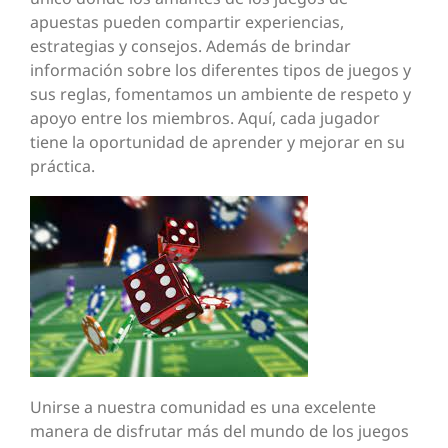
apuestas pueden compartir experiencias,
estrategias y consejos. Además de brindar
información sobre los diferentes tipos de juegos y
sus reglas, fomentamos un ambiente de respeto y
apoyo entre los miembros. Aquí, cada jugador
tiene la oportunidad de aprender y mejorar en su
práctica.
Unirse a nuestra comunidad es una excelente
manera de disfrutar más del mundo de los juegos