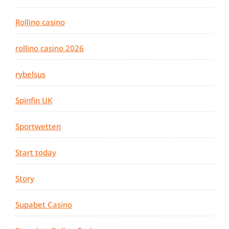
Rollino casino
rollino casino 2026
rybelsus
Spinfin UK
Sportwetten
Start today
Story
Supabet Casino