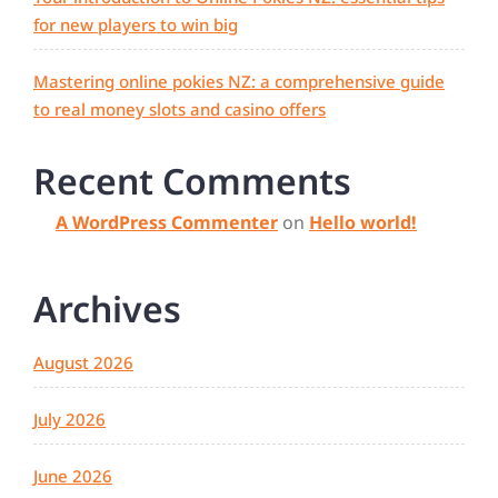
for new players to win big
Mastering online pokies NZ: a comprehensive guide
to real money slots and casino offers
Recent Comments
A WordPress Commenter
on
Hello world!
Archives
August 2026
July 2026
June 2026