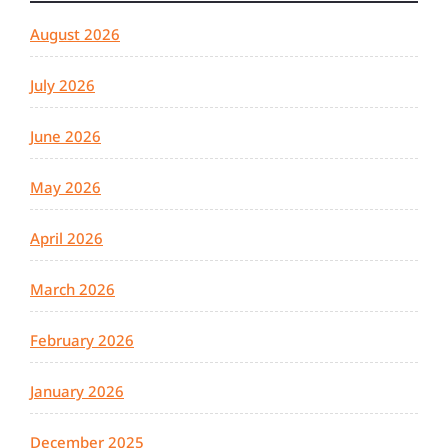
August 2026
July 2026
June 2026
May 2026
April 2026
March 2026
February 2026
January 2026
December 2025