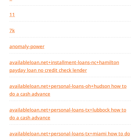
11
7k
anomaly-power
availableloan.net+installment-loans-nc+hamilton
payday loan no credit check lender
availableloan.net+personal-loans-oh+hudson how to
do a cash advance
availableloan.net+personal-loans-tx+lubbock how to
do a cash advance
availableloan.net+personal-loans-tx+miami how to do