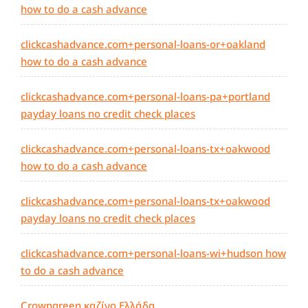
how to do a cash advance
clickcashadvance.com+personal-loans-or+oakland
how to do a cash advance
clickcashadvance.com+personal-loans-pa+portland
payday loans no credit check places
clickcashadvance.com+personal-loans-tx+oakwood
how to do a cash advance
clickcashadvance.com+personal-loans-tx+oakwood
payday loans no credit check places
clickcashadvance.com+personal-loans-wi+hudson how
to do a cash advance
Crowngreen καζίνο Ελλάδα