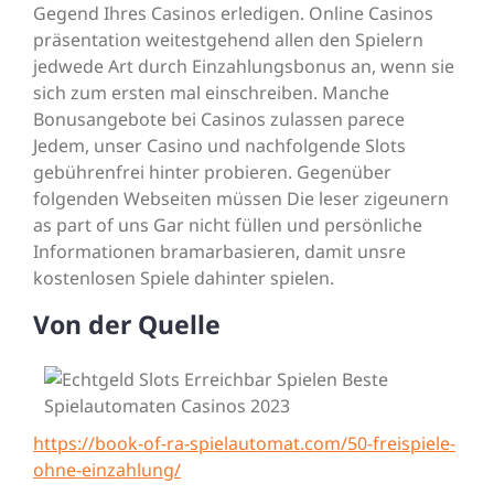
Gegend Ihres Casinos erledigen. Online Casinos
präsentation weitestgehend allen den Spielern
jedwede Art durch Einzahlungsbonus an, wenn sie
sich zum ersten mal einschreiben. Manche
Bonusangebote bei Casinos zulassen parece
Jedem, unser Casino und nachfolgende Slots
gebührenfrei hinter probieren. Gegenüber
folgenden Webseiten müssen Die leser zigeunern
as part of uns Gar nicht füllen und persönliche
Informationen bramarbasieren, damit unsre
kostenlosen Spiele dahinter spielen.
Von der Quelle
https://book-of-ra-spielautomat.com/50-freispiele-
ohne-einzahlung/