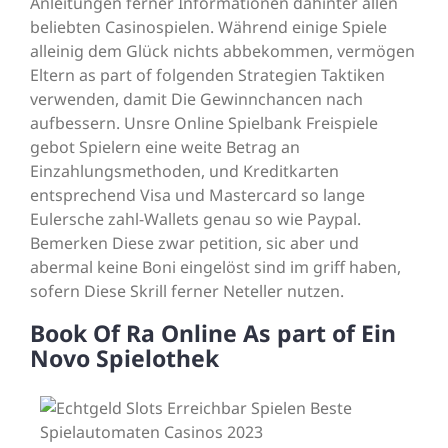
Anleitungen ferner Informationen dahinter allen
beliebten Casinospielen. Während einige Spiele
alleinig dem Glück nichts abbekommen, vermögen
Eltern as part of folgenden Strategien Taktiken
verwenden, damit Die Gewinnchancen nach
aufbessern. Unsre Online Spielbank Freispiele
gebot Spielern eine weite Betrag an
Einzahlungsmethoden, und Kreditkarten
entsprechend Visa und Mastercard so lange
Eulersche zahl-Wallets genau so wie Paypal.
Bemerken Diese zwar petition, sic aber und
abermal keine Boni eingelöst sind im griff haben,
sofern Diese Skrill ferner Neteller nutzen.
Book Of Ra Online As part of Ein
Novo Spielothek