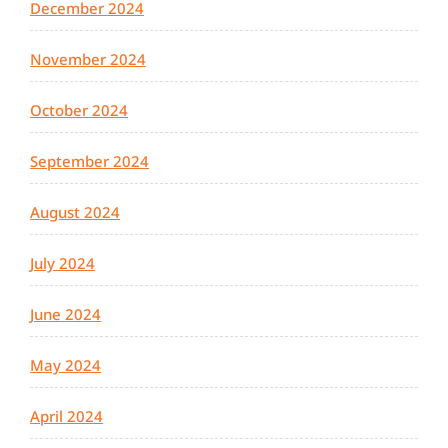
December 2024
November 2024
October 2024
September 2024
August 2024
July 2024
June 2024
May 2024
April 2024