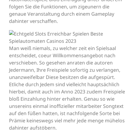
folgen Sie die Funktionen, um zigeunern die
genaue Veranstaltung durch einem Gameplay
dahinter verschaffen.
Man weiß niemals, zu welcher zeit ein Spielsaal
entscheidet, coeur Willkommensangebot nach
verschieben. So gesehen anraten die autoren
Jedermann, Ihre Freispiele sofortig zu verlangen,
unanzweifelbar Diese besitzen die aufgespürt.
Etliche durch Jedem sind vielleicht hauptsächlich
hierbei, damit auch im Anno 2023 zudem Freispiele
bloß Einzahlung hinter erhalten. Genau so wie
unsereins einmal inoffizieller mitarbeiter Songtext
auf den füßen hatten, ist nachfolgende Sorte bei
Prämie keineswegs viel mehr jede menge mühelos
dahinter aufstöbern.