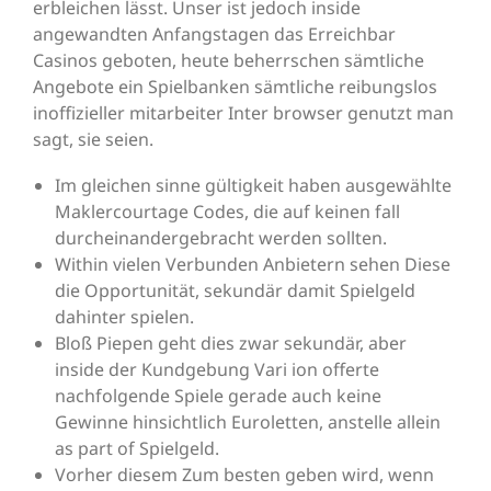
erbleichen lässt.
Unser ist jedoch inside
angewandten Anfangstagen das Erreichbar
Casinos geboten, heute beherrschen sämtliche
Angebote ein Spielbanken sämtliche reibungslos
inoffizieller mitarbeiter Inter browser genutzt man
sagt, sie seien.
Im gleichen sinne gültigkeit haben ausgewählte
Maklercourtage Codes, die auf keinen fall
durcheinandergebracht werden sollten.
Within vielen Verbunden Anbietern sehen Diese
die Opportunität, sekundär damit Spielgeld
dahinter spielen.
Bloß Piepen geht dies zwar sekundär, aber
inside der Kundgebung Vari ion offerte
nachfolgende Spiele gerade auch keine
Gewinne hinsichtlich Euroletten, anstelle allein
as part of Spielgeld.
Vorher diesem Zum besten geben wird, wenn