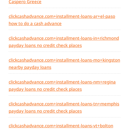
Caspero Greece
clickcashadvance.com+installment-loans-ar+el-paso
how to do a cash advance
clickcashadvance.com+installment-loans-in+richmond
payday loans no credit check places
clickcashadvance.com+installment-loans-mo+kingston
nearby payday loans
clickcashadvance.com+installment-loans-nm+regina
payday loans no credit check places
clickcashadvance.com+installment-loans-tn+memphis
payday loans no credit check places
clickcashadvance.com+installment-loans-vt+bolton