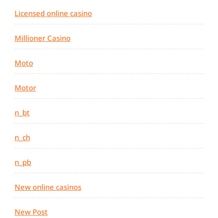
Licensed online casino
Millioner Casino
Moto
Motor
n_bt
n_ch
n_pb
New online casinos
New Post