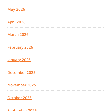
May 2026
April 2026
March 2026
February 2026
January 2026
December 2025
November 2025
October 2025
September 2025