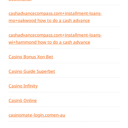
cashadvancecompass.com+installment-loans-
mo+oakwood how to do a cash advance
cashadvancecompass.com+installment-loans-
wi+hammond how to do a cash advance
Casino Bonus Xon Bet
Casino Guide Superbet
Casino Infinity
Casinò Online
casinomate-login.comen-au