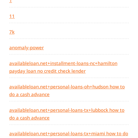
1
11
7k
anomaly-power
availableloan.net+installment-loans-nc+hamilton
payday loan no credit check lender
availableloan.net+personal-loans-oh+hudson how to
do a cash advance
availableloan.net+personal-loans-tx+lubbock how to
do a cash advance
availableloan.net+personal-loans-tx+miami how to do