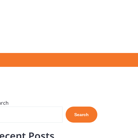
arch
Search
ecent Posts