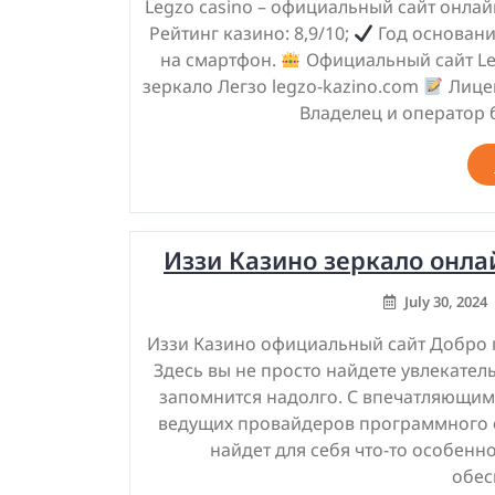
Legzo casino – официальный сайт онла
Рейтинг казино: 8,9/10;
Год основани
на смартфон.
Официальный сайт Leg
зеркало Легзо legzo-kazino.com
Лицен
Владелец и оператор 
Иззи Казино зеркало онлай
July 30, 2024
Иззи Казино официальный сайт Добро 
Здесь вы не просто найдете увлекател
запомнится надолго. С впечатляющим 
ведущих провайдеров программного о
найдет для себя что-то особенн
обес