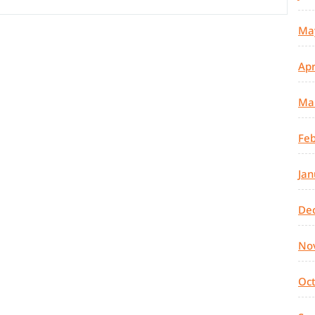
(Volna
Casino)
Ma
–
Официальный
Apr
сайт
с
Ma
бонусами
и
игровыми
Feb
автоматами”
Jan
De
No
Oc