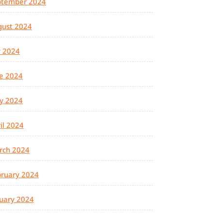
ptember 2024
gust 2024
y 2024
e 2024
y 2024
il 2024
rch 2024
ruary 2024
uary 2024