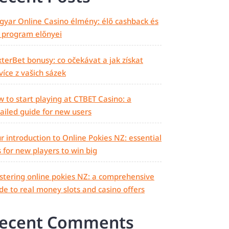
yar Online Casino élmény: élő cashback és
 program előnyei
terBet bonusy: co očekávat a jak získat
více z vašich sázek
 to start playing at CTBET Casino: a
ailed guide for new users
r introduction to Online Pokies NZ: essential
s for new players to win big
tering online pokies NZ: a comprehensive
de to real money slots and casino offers
ecent Comments