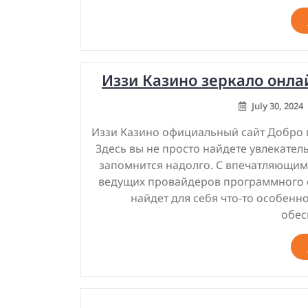
Иззи Казино зеркало онлай
July 30, 2024
Иззи Казино официальный сайт Добро 
Здесь вы не просто найдете увлекател
запомнится надолго. С впечатляющим 
ведущих провайдеров программного о
найдет для себя что-то особенн
обес