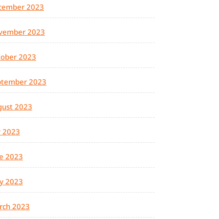
cember 2023
vember 2023
tober 2023
ptember 2023
gust 2023
y 2023
e 2023
y 2023
rch 2023