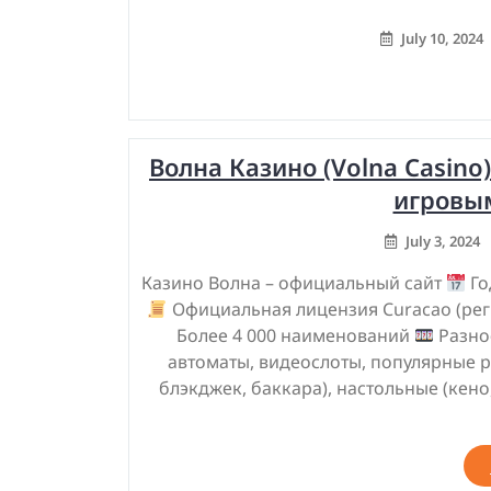
July 10, 2024
Волна Казино (Volna Casino
игровы
July 3, 2024
Казино Волна – официальный сайт
Го
Официальная лицензия Curacao (рег
Более 4 000 наименований
Разно
автоматы, видеослоты, популярные р
блэкджек, баккара), настольные (кено,