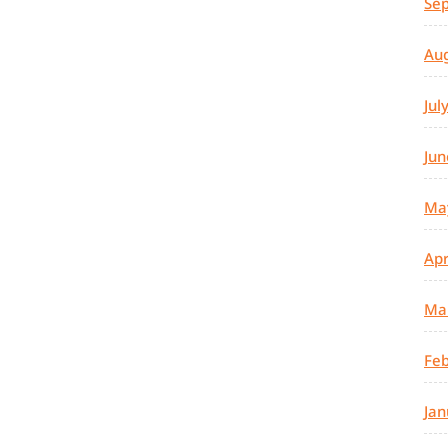
Se
Au
Jul
Jun
Ma
Apr
Ma
Feb
Jan