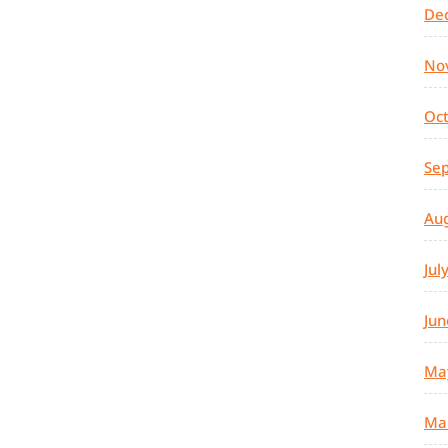
De
No
Oc
Se
Au
Jul
Jun
Ma
Ma