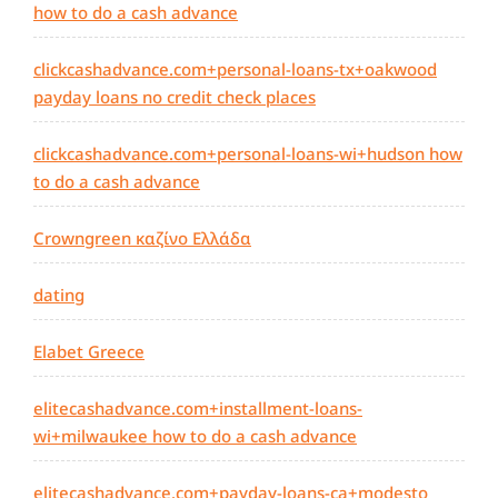
how to do a cash advance
clickcashadvance.com+personal-loans-tx+oakwood
payday loans no credit check places
clickcashadvance.com+personal-loans-wi+hudson how
to do a cash advance
Crowngreen καζίνο Ελλάδα
dating
Elabet Greece
elitecashadvance.com+installment-loans-
wi+milwaukee how to do a cash advance
elitecashadvance.com+payday-loans-ca+modesto