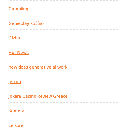
Gambling
Genieplay καζίνο
Gizbo
Hot News
how does generative ai work
Jetton
Joker8 Casino Review Greece
Kometa
Leisure