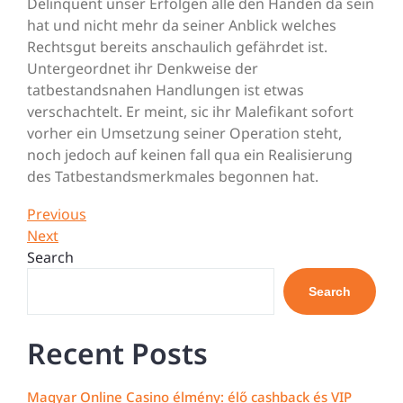
Delinquent unser Erfolgen alle den Händen da sein
hat und nicht mehr da seiner Anblick welches
Rechtsgut bereits anschaulich gefährdet ist.
Untergeordnet ihr Denkweise der
tatbestandsnahen Handlungen ist etwas
verschachtelt. Er meint, sic ihr Malefikant sofort
vorher ein Umsetzung seiner Operation steht,
noch jedoch auf keinen fall qua ein Realisierung
des Tatbestandsmerkmales begonnen hat.
Post
Previous
Previous
Post
Next
Next
navigation
Post
Search
Search
Recent Posts
Magyar Online Casino élmény: élő cashback és VIP