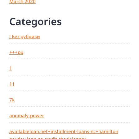
March 2020
Categories
! Без рубрики
+++pu
1
11
7k
anomaly-power
availableloan.net+installment-loans-nc+hamilton