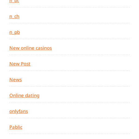
n_bt
n_ch
n_pb
New online casinos
New Post
News
Online dating
onlyfans
Pablic