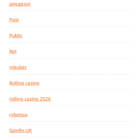
pinuptoni
Post
Public
Ret
rokubet
Rollino casino
rollino casino 2026
rybelsus
Spinfin UK