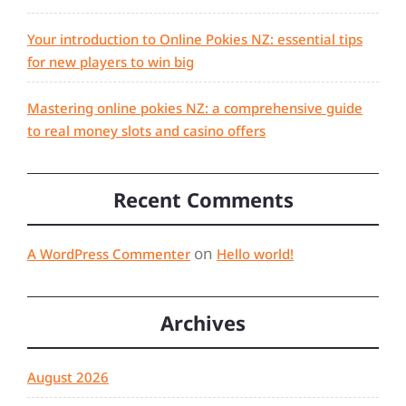
Your introduction to Online Pokies NZ: essential tips
for new players to win big
Mastering online pokies NZ: a comprehensive guide
to real money slots and casino offers
Recent Comments
on
A WordPress Commenter
Hello world!
Archives
August 2026