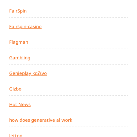
FairSpin
Fairspin-casino
Flagman
Gambling
Genieplay καζίνο
Gizbo
Hot News
how does generative ai work
Jetton