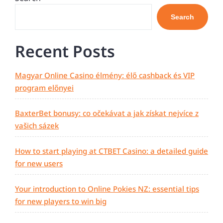
Search
Recent Posts
Magyar Online Casino élmény: élő cashback és VIP
program előnyei
BaxterBet bonusy: co očekávat a jak získat nejvíce z
vašich sázek
How to start playing at CTBET Casino: a detailed guide
for new users
Your introduction to Online Pokies NZ: essential tips
for new players to win big