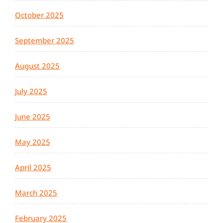
October 2025
September 2025
August 2025
July 2025
June 2025
May 2025
April 2025
March 2025
February 2025