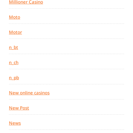
Millioner Casino
Moto
Motor
n_bt
n_ch
n_pb
New online casinos
New Post
News