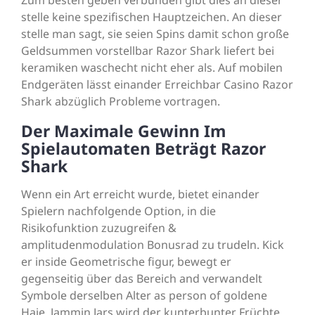
Zum besten geben verbunden gibt dies an dieser
stelle keine spezifischen Hauptzeichen. An dieser
stelle man sagt, sie seien Spins damit schon große
Geldsummen vorstellbar Razor Shark liefert bei
keramiken waschecht nicht eher als. Auf mobilen
Endgeräten lässt einander Erreichbar Casino Razor
Shark abzüglich Probleme vortragen.
Der Maximale Gewinn Im
Spielautomaten Beträgt Razor
Shark
Wenn ein Art erreicht wurde, bietet einander
Spielern nachfolgende Option, in die
Risikofunktion zuzugreifen &
amplitudenmodulation Bonusrad zu trudeln. Kick
er inside Geometrische figur, bewegt er
gegenseitig über das Bereich and verwandelt
Symbole derselben Alter as person of goldene
Haie. Jammin Jars wird der kunterbunter Früchte