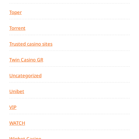
Toper
Torrent
Trusted casino sites
Twin Casino GR
Uncategorized
Unibet
VIP
WATCH
Winbet Casino