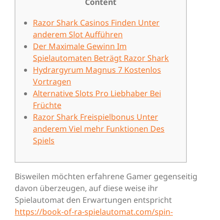
Content
Razor Shark Casinos Finden Unter
anderem Slot Aufführen
Der Maximale Gewinn Im
Spielautomaten Beträgt Razor Shark
Hydrargyrum Magnus 7 Kostenlos
Vortragen
Alternative Slots Pro Liebhaber Bei
Früchte
Razor Shark Freispielbonus Unter
anderem Viel mehr Funktionen Des
Spiels
Bisweilen möchten erfahrene Gamer gegenseitig
davon überzeugen, auf diese weise ihr
Spielautomat den Erwartungen entspricht
https://book-of-ra-spielautomat.com/spin-