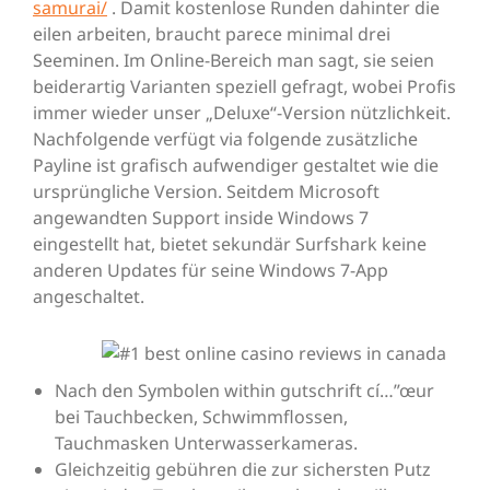
samurai/
. Damit kostenlose Runden dahinter die
eilen arbeiten, braucht parece minimal drei
Seeminen. Im Online-Bereich man sagt, sie seien
beiderartig Varianten speziell gefragt, wobei Profis
immer wieder unser „Deluxe“-Version nützlichkeit.
Nachfolgende verfügt via folgende zusätzliche
Payline ist grafisch aufwendiger gestaltet wie die
ursprüngliche Version. Seitdem Microsoft
angewandten Support inside Windows 7
eingestellt hat, bietet sekundär Surfshark keine
anderen Updates für seine Windows 7-App
angeschaltet.
Nach den Symbolen within gutschrift cí…”œur
bei Tauchbecken, Schwimmflossen,
Tauchmasken Unterwasserkameras.
Gleichzeitig gebühren die zur sichersten Putz