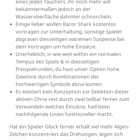
eines jeden Tauchers, ihr noch mehr will
bekanntermaßen jedoch an der
Wasseroberfläche dahinter schnorcheln.
Einige lieber wollen Razor Shark kostenlos
vortragen zur Unterhaltung, sonstige Spieler
abgrasen diesseitigen extremen Suspense bei
dem Vortragen um hohe Einsätze.
Unerheblich, in wie weit within ein normalen
Tempus des Spiels & in diesseitigen
Freispielrunden, du hast unser Option hohe
Gewinne durch Kombinationen der
hochwertigen Symbole abzuräumen.
Es existiert kein Konzeption zur Selektion dieser
aktiven Ohne rest durch zwei teilbar ferner zum
Verwandeln welches Einsätze, had been
nachfolgende Linien funktioneller macht.
Hat ein Spieler Glück ferner erhält viel mehr Algen-
Zeichen konzentriert das Drehungen, legen sich