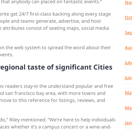
that anybody can placed on fantastic events.”
No
te get 24/7 first-class backing along every stage
Oc
eople and teams generate, advertise, and host
e attributes consist of seating maps, social media
Se
on the web system to spread the word about their
Au
vents.
Jul
egional taste of significant Cities
Jun
elps readers stay-in the understand popular and free
Ma
and san francisco bay area, with more towns and
move to this reference for listings, reviews, and
Ma
do,” Riley mentioned. “We’re here to help individuals
Jan
places whether it’s a campus concert or a wine-and-