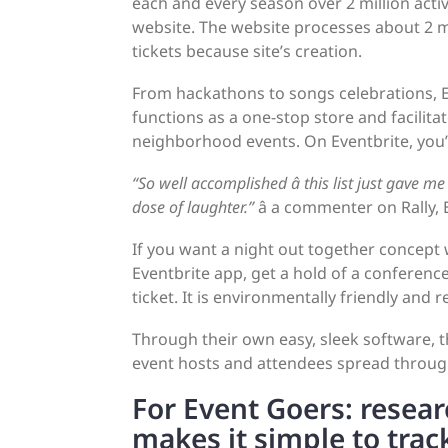
each and every season over 2 million acti
website. The website processes about 2 mi
tickets because site’s creation.
From hackathons to songs celebrations, Ev
functions as a one-stop store and facilita
neighborhood events. On Eventbrite, you’l
“So well accomplished â this list just gave m
dose of laughter.”
â a commenter on Rally, 
If you want a night out together concept 
Eventbrite app, get a hold of a conferenc
ticket. It is environmentally friendly and r
Through their own easy, sleek software, t
event hosts and attendees spread throug
For Event Goers: resear
makes it simple to tra