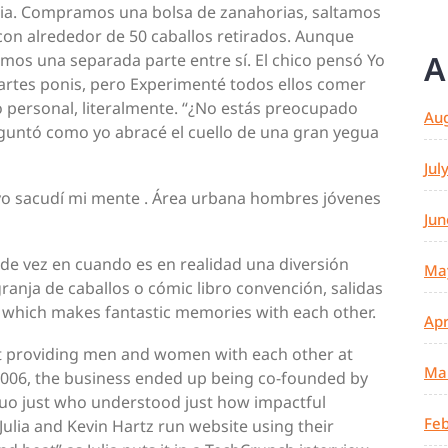
egia. Compramos una bolsa de zanahorias, saltamos
o con alrededor de 50 caballos retirados. Aunque
A
mos una separada parte entre sí. El chico pensó Yo
artes ponis, pero Experimenté todos ellos comer
 personal, literalmente. “¿No estás preocupado
Au
eguntó como yo abracé el cuello de una gran yegua
Jul
 yo sacudí mi mente . Área urbana hombres jóvenes
Jun
e vez en cuando es en realidad una diversión
Ma
granja de caballos o cómic libro convención, salidas
 which makes fantastic memories with each other.
Apr
 at providing men and women with each other at
Ma
2006, the business ended up being co-founded by
uo just who understood just how impactful
Feb
Julia and Kevin Hartz run website using their