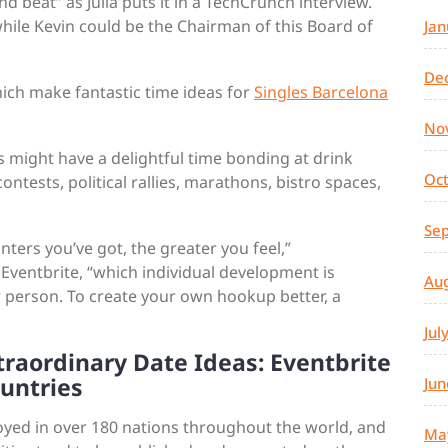
nd beat” as Julia puts it in a TechCrunch interview.
 while Kevin could be the Chairman of this Board of
Jan
De
which make fantastic time ideas for
Singles Barcelona
No
 might have a delightful time bonding at drink
Oc
ntests, political rallies, marathons, bistro spaces,
Se
ers you’ve got, the greater you feel,”
 Eventbrite, “which individual development is
Au
 person. To create your own hookup better, a
Jul
traordinary Date Ideas: Eventbrite
ountries
Jun
loyed in over 180 nations throughout the world, and
Ma