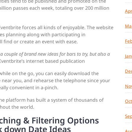
vities tend to be published and promoted on the
llion passes each week, totaling over 200 million
Apr
Ma
entbrite forces all kinds of enjoyable. The website
tes planning along with participating in
Feb
l find or create an event with ease.
e a couple of brand new ideas for bars to try, but also a
Jan
Eventbrite’s internet based publication
De
while on the go, you can easily download the
e near you, and rehearse the telephone since your
No
eally convenient in a-pinch.
he platform has built a system of thousands of
Oc
hout the world.
Se
ching & Filtering Options
ck down Date Ideas
Au