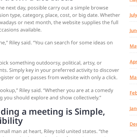
e next day, possible carry out a simple browse
ion type, category, place, cost, or big date. Whether
Jul
owadays or next month, the website supplies the full
ccasions available.
Jun
ne,” Riley said. “You can search for some ideas on
Ma
Apr
 pick something outdoorsy, political, artsy, or
ts. Simply key in your preferred activity to discover
egister or get passes from website with only a click.
Ma
 hookup,” Riley said. “Whether you are at a comedy
Feb
g you should explore and show collectively.”
Jan
lding a meeting is Simple,
bility
De
mall man at heart, Riley told united states. “the