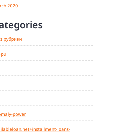
rch 2020
ategories
ез рубрики
+pu
omaly-power
ilableloan.net+installment-loans-