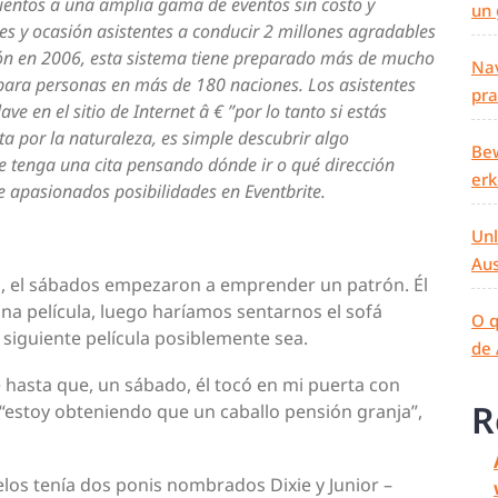
ientos a una amplia gama de eventos sin costo y
un 
ores y ocasión asistentes a conducir 2 millones agradables
ión en 2006, esta sistema tiene preparado más de mucho
Nav
 para personas en más de 180 naciones. Los asistentes
pra
e en el sitio de Internet â € ”por lo tanto si estás
 por la naturaleza, es simple descubrir algo
Bew
e tenga una cita pensando dónde ir o qué dirección
er
apasionados posibilidades en Eventbrite.
Unl
Aus
, el sábados empezaron a emprender un patrón. Él
na película, luego haríamos sentarnos el sofá
O q
siguiente película posiblemente sea.
de 
 hasta que, un sábado, él tocó en mi puerta con
R
“estoy obteniendo que un caballo pensión granja”,
elos tenía dos ponis nombrados Dixie y Junior –