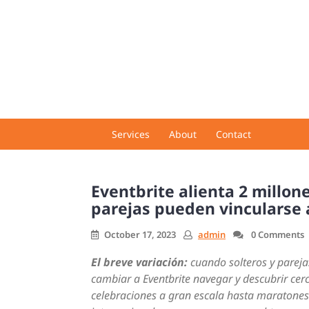
Skip
to
content
Services
About
Contact
Eventbrite alienta 2 millon
parejas pueden vincularse 
October 17, 2023
admin
0 Comments
El breve variación:
cuando solteros y pareja
cambiar a Eventbrite navegar y descubrir cer
celebraciones a gran escala hasta maratones 