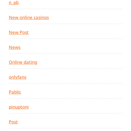
n_pb
New online casinos
New Post
News
Online dating
onlyfans
Pablic
pinuptoni
Post