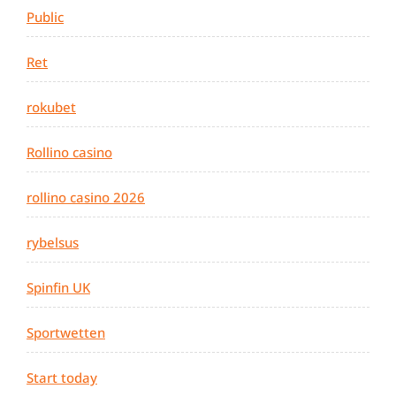
Public
Ret
rokubet
Rollino casino
rollino casino 2026
rybelsus
Spinfin UK
Sportwetten
Start today