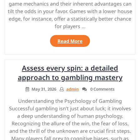
game mechanics and their inherent advantages can
tilt the odds in your favor. Games with a lower house
edge, for instance, offer a statistically better chance
for players …
“Unlock
Read More
rewarding
strategies
for
Assess every spin: a detailed
beneficial
casino
approach to gambling mastery
wins”
May 31, 2026
admin
0 Comments
Understanding the Psychology of Gambling
Successful gambling isn’t just about luck; it involves
a deep understanding of human psychology.
Recognizing the allure of the win, the fear of loss,
and the thrill of the unknown are crucial first steps.
Many players fall prey to cognitive biases, such as