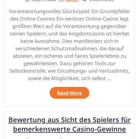
Verantwortungsvolles Glücksspiel: Ein Grundpfeiler
des Online-Casinos Ein seriöses Online-Casino legt
größten Wert auf die Verantwortung gegenüber
seinen Spielern, und das kingdomcasino ist hierbei
keine Ausnahme. Dies manifestiert sich in
verschiedenen Schutzmaßnahmen, die darauf
abzielen, ein sicheres und faires Spielerlebnis zu
gewährleisten. Dazu gehören Tools zur
Selbstkontrolle, wie Einzahlungs- und Verlustlimits,
sowie die Möglichkeit, sich selbst …
“Casino-
Read More
Verantwortung
erfassen
eine
Bewertung aus Sicht des Spielers für
strukturierte
Glücksspielprüfung”
bemerkenswerte Casino-Gewinne