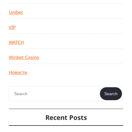
Unibet
VIP
WATCH
Winbet Casino
Новости
Search
Recent Posts