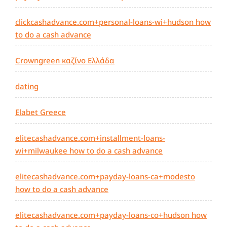
clickcashadvance.com+personal-loans-wi+hudson how
to do a cash advance
Crowngreen καζίνο Ελλάδα
dating
Elabet Greece
elitecashadvance.com+installment-loans-
wi+milwaukee how to do a cash advance
elitecashadvance.com+payday-loans-ca+modesto
how to do a cash advance
elitecashadvance.com+payday-loans-co+hudson how