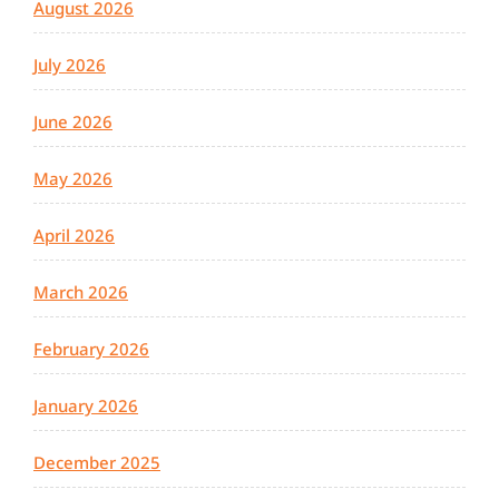
August 2026
July 2026
June 2026
May 2026
April 2026
March 2026
February 2026
January 2026
December 2025