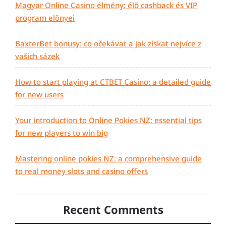
Magyar Online Casino élmény: élő cashback és VIP
program előnyei
BaxterBet bonusy: co očekávat a jak získat nejvíce z
vašich sázek
How to start playing at CTBET Casino: a detailed guide
for new users
Your introduction to Online Pokies NZ: essential tips
for new players to win big
Mastering online pokies NZ: a comprehensive guide
to real money slots and casino offers
Recent Comments