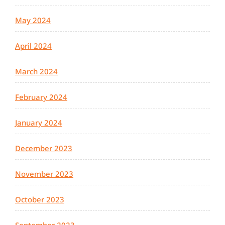
May 2024
April 2024
March 2024
February 2024
January 2024
December 2023
November 2023
October 2023