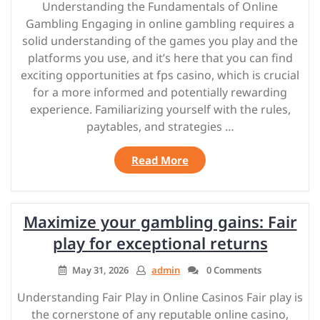
Understanding the Fundamentals of Online
Gambling Engaging in online gambling requires a
solid understanding of the games you play and the
platforms you use, and it’s here that you can find
exciting opportunities at fps casino, which is crucial
for a more informed and potentially rewarding
experience. Familiarizing yourself with the rules,
paytables, and strategies …
“Grasp
Read More
superior
gambling
insights
Maximize your gambling gains: Fair
for
a
play for exceptional returns
more
honest
May 31, 2026
admin
0 Comments
casino
Understanding Fair Play in Online Casinos Fair play is
experience”
the cornerstone of any reputable online casino,