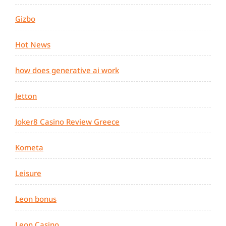
Gizbo
Hot News
how does generative ai work
Jetton
Joker8 Casino Review Greece
Kometa
Leisure
Leon bonus
Leon Casino