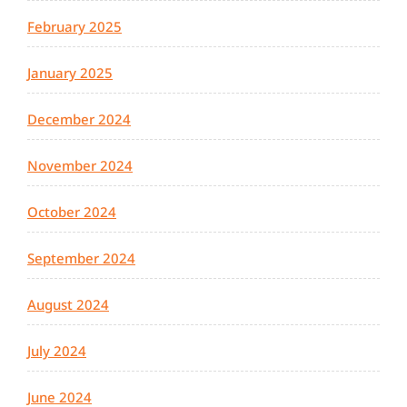
February 2025
January 2025
December 2024
November 2024
October 2024
September 2024
August 2024
July 2024
June 2024