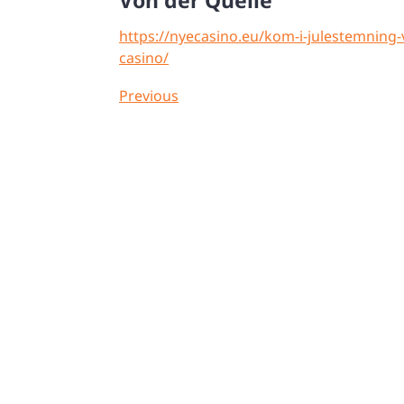
Von der Quelle
https://nyecasino.eu/kom-i-julestemning-
casino/
Post
Previous
Previous
Post
navigation