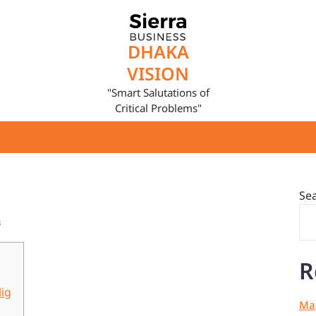
DHAKA
VISION
"Smart Salutations of
Critical Problems"
Se
s
R
ig
Mag