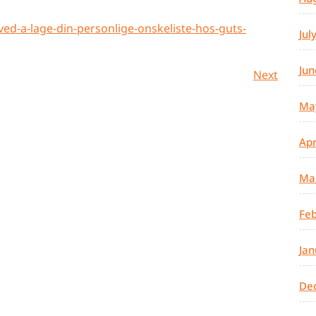
ved-a-lage-din-personlige-onskeliste-hos-guts-
Jul
Jun
Next
Next
Post
Ma
Apr
Ma
Feb
Jan
De