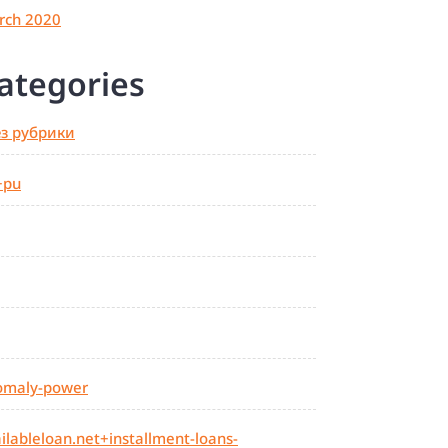
rch 2020
ategories
ез рубрики
+pu
omaly-power
ilableloan.net+installment-loans-