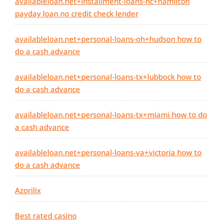
availableloan.net+installment-loans-nc+hamilton
payday loan no credit check lender
availableloan.net+personal-loans-oh+hudson how to
do a cash advance
availableloan.net+personal-loans-tx+lubbock how to
do a cash advance
availableloan.net+personal-loans-tx+miami how to do
a cash advance
availableloan.net+personal-loans-va+victoria how to
do a cash advance
Azorilix
Best rated casino