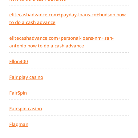
elitecashadvance.com+payday-loans-co+hudson how
to do a cash advance
elitecashadvance.com+personal-loans-nm+san-
antonio how to do a cash advance
Ellon400
Fair play casino
FairSpin
Fairspin-casino
Flagman