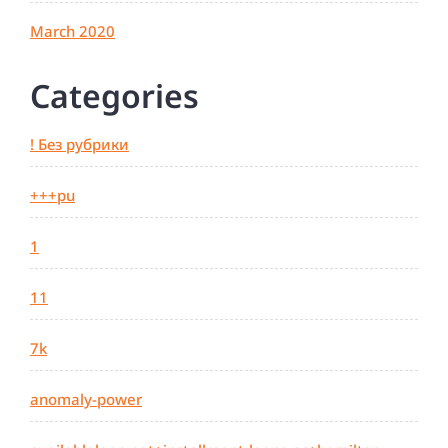
March 2020
Categories
! Без рубрики
+++pu
1
11
7k
anomaly-power