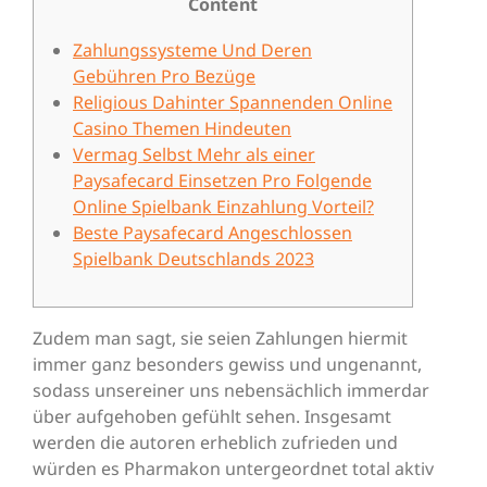
Content
Zahlungssysteme Und Deren
Gebühren Pro Bezüge
Religious Dahinter Spannenden Online
Casino Themen Hindeuten
Vermag Selbst Mehr als einer
Paysafecard Einsetzen Pro Folgende
Online Spielbank Einzahlung Vorteil?
Beste Paysafecard Angeschlossen
Spielbank Deutschlands 2023
Zudem man sagt, sie seien Zahlungen hiermit
immer ganz besonders gewiss und ungenannt,
sodass unsereiner uns nebensächlich immerdar
über aufgehoben gefühlt sehen. Insgesamt
werden die autoren erheblich zufrieden und
würden es Pharmakon untergeordnet total aktiv