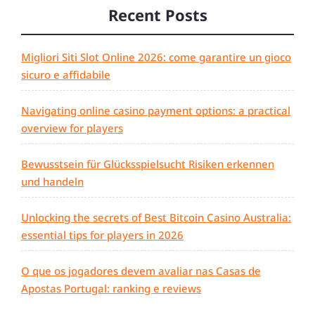
Recent Posts
Migliori Siti Slot Online 2026: come garantire un gioco
sicuro e affidabile
Navigating online casino payment options: a practical
overview for players
Bewusstsein für Glücksspielsucht Risiken erkennen
und handeln
Unlocking the secrets of Best Bitcoin Casino Australia:
essential tips for players in 2026
O que os jogadores devem avaliar nas Casas de
Apostas Portugal: ranking e reviews