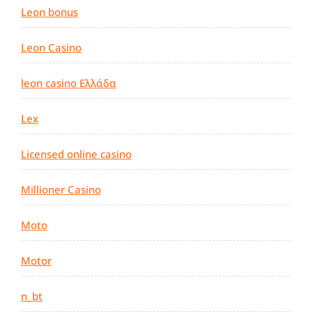
Leon bonus
Leon Casino
leon casino Ελλάδα
Lex
Licensed online casino
Millioner Casino
Moto
Motor
n_bt