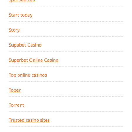
Start today
Story
Supabet Casino
Superbet Online Casino
Top online casinos
Toper
Torrent
Trusted casino sites