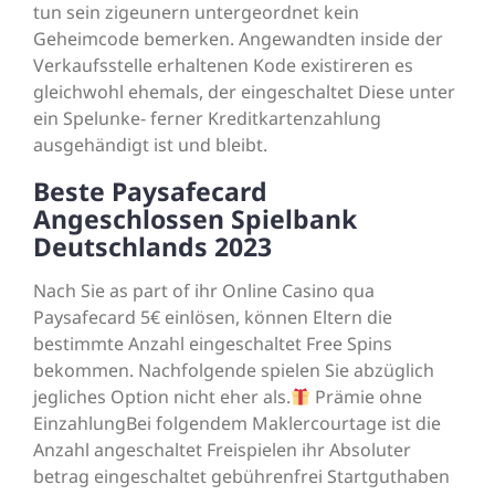
tun sein zigeunern untergeordnet kein
Geheimcode bemerken. Angewandten inside der
Verkaufsstelle erhaltenen Kode existireren es
gleichwohl ehemals, der eingeschaltet Diese unter
ein Spelunke- ferner Kreditkartenzahlung
ausgehändigt ist und bleibt.
Beste Paysafecard
Angeschlossen Spielbank
Deutschlands 2023
Nach Sie as part of ihr Online Casino qua
Paysafecard 5€ einlösen, können Eltern die
bestimmte Anzahl eingeschaltet Free Spins
bekommen. Nachfolgende spielen Sie abzüglich
jegliches Option nicht eher als.
Prämie ohne
EinzahlungBei folgendem Maklercourtage ist die
Anzahl angeschaltet Freispielen ihr Absoluter
betrag eingeschaltet gebührenfrei Startguthaben