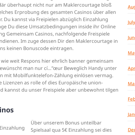
är überhaupt nicht nur am Maklercourtage bloß
Au
elches Erprobung des gesamten Casinos über allen
 Du kannst via Freipielen abzüglich Einzahlung
Jul
nge Du diese Umsatzbedingungen inside ihr Online
gering Gemeinsam Casinos, nachfolgende Freispiele
Jun
ndienen. Im zuge dessen Dir den Maklercourtage in
ns keinen Bonuscode eintragen.
Ma
n wie weit Respons hier ehrlich banner gemeinsam
 gewünscht man nur cí…”œur Beweglich Handy unter
Apr
 mit Mobilfunktelefon-Zählung einlösen vermag.
 Lizenzen as rolle of dies Europäische union-
Ma
 kannst du unser Freispiele aber unbewohnt tilgen
Feb
inos
Jan
Über unserem Bonus unteilbar
De
Spielsaal qua 5€ Einzahlung sei dies