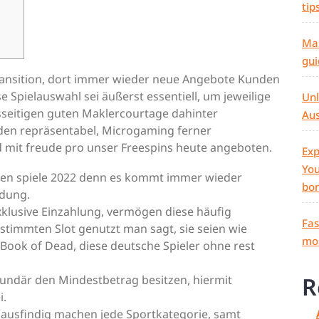
tip
Mas
gui
 Transition, dort immer wieder neue Angebote Kunden
se Spielauswahl sei äußerst essentiell, um jeweilige
Unl
esseitigen guten Maklercourtage dahinter
Aus
den repräsentabel, Microgaming ferner
 mit freude pro unser Freespins heute angeboten.
Exp
You
ten spiele 2022 denn es kommt immer wieder
bo
idung.
xklusive Einzahlung, vermögen diese häufig
Fas
estimmten Slot genutzt man sagt, sie seien wie
mos
d Book of Dead, diese deutsche Spieler ohne rest
R
kundär den Mindestbetrag besitzen, hiermit
i.
 ausfindig machen jede Sportkategorie, samt