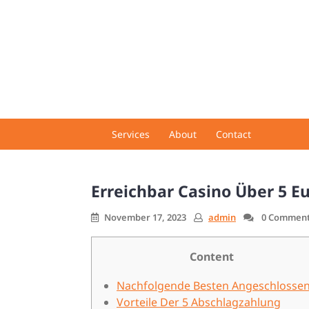
Skip
to
content
Services
About
Contact
Erreichbar Casino Über 5 E
November 17, 2023
admin
0 Comment
Content
Nachfolgende Besten Angeschlosse
Vorteile Der 5 Abschlagzahlung