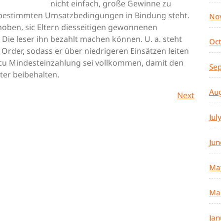
nicht einfach, große Gewinne zu
a bestimmten Umsatzbedingungen in Bindung steht.
No
hoben, sic Eltern diesseitigen gewonnenen
Die leser ihn bezahlt machen können. U. a. steht
Oc
Order, sodass er über niedrigeren Einsätzen leiten
 Ecu Mindesteinzahlung sei vollkommen, damit den
Se
ter beibehalten.
Au
Next
Next
Post
Jul
Jun
Ma
Ma
Jan