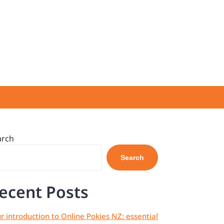
arch
Search
ecent Posts
r introduction to Online Pokies NZ: essential