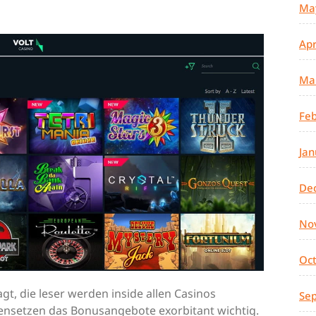
Ma
Apr
Ma
Feb
Jan
De
No
Oc
 die leser werden inside allen Casinos
Se
gensetzen das Bonusangebote exorbitant wichtig.