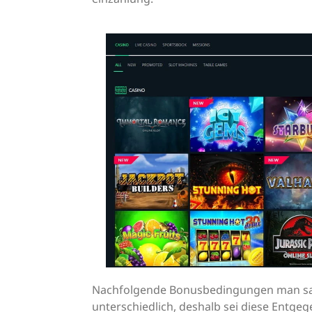
Nachfolgende Bonusbedingungen man sagt,
unterschiedlich, deshalb sei diese Entge