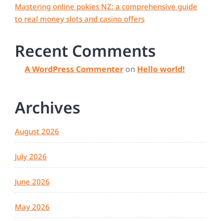
Mastering online pokies NZ: a comprehensive guide
to real money slots and casino offers
Recent Comments
A WordPress Commenter
on
Hello world!
Archives
August 2026
July 2026
June 2026
May 2026