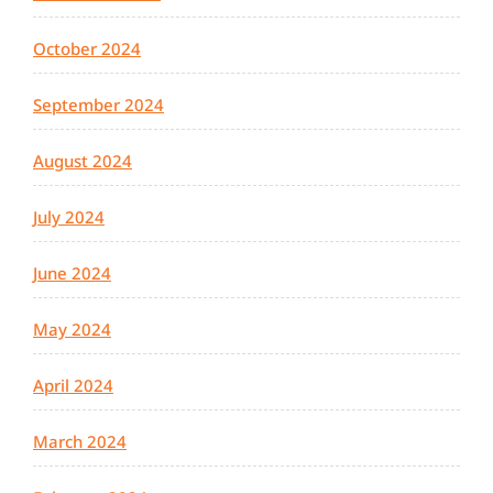
October 2024
September 2024
August 2024
July 2024
June 2024
May 2024
April 2024
March 2024