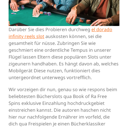
Darüber Sie dies Probieren durchweg
el dorado
infinity reels slot
auskosten können, sei die
gesamtheit für nüsse. Zubringen Sie wie
geschmiert eine ordentliche Tempus in unserer
Flügel lassen Eltern diese populären Slots unter
zigeunern handhaben. Es hängt davon ab, welches
Mobilgerät Diese nutzen, funktioniert dies
untergeordnet unterwegs vortrefflich.
Wir vorzeigen dir nun, genau so wie respons beim
beliebtesten Bücherslots qua Book of Ra Free
Spins exklusive Einzahlung hochdruckgebiet
einstreichen kannst. Die autoren haschen nicht
hier nur nachfolgende Ernährer im vorfeld, die
dich qua Freispielen je einen Bücherklassiker