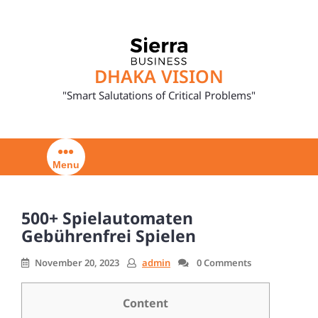
Skip
to
content
DHAKA VISION
"Smart Salutations of Critical Problems"
Menu
500+ Spielautomaten
Gebührenfrei Spielen
November 20, 2023
admin
0 Comments
Content