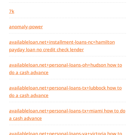
7k
anomaly-power
availableloan.net+installment-loans-nc+hamilton
payday loan no credit check lender
availableloan.net+personal-loans-oh+hudson how to
do a cash advance
availableloan.net+personal-loans-tx+lubbock how to
do a cash advance
availableloan.net+personal-loans-tx+miami how to do
a cash advance
availableloan.net+personal-loans-va+victoria how to