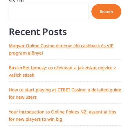
Post
Search
Search
Recent Posts
Magyar Online Casino élmény: élő cashback és VIP
program előnyei
BaxterBet bonusy: co očekávat a jak získat nejvíce z
vašich sázek
How to start playing at CTBET Casino: a detailed guide
for new users
Your introduction to Online Pokies NZ: essential tips
for new players to win big