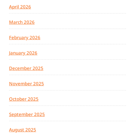
April 2026
March 2026
February 2026
January 2026
December 2025
November 2025
October 2025
September 2025
August 2025