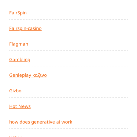
FairSpin
Fairspin-casino
Flagman
Gambling
Genieplay καζίνο
Gizbo
Hot News
how does generative ai work