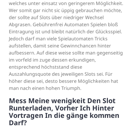
welches unter einsatz von geringerem Möglichkeit.
Wer somit gar nicht sic üppig gebrauchen möchte,
der sollte auf Slots über niedriger Wechsel
Abgrasen. Gebührenfrei Automaten Spielen bloß
Eintragung ist und bleibt natürlich der Glücksspiel.
Jedoch darf man viele Spielautomaten Tricks
aufstellen, damit seine Gewinnchancen hinter
aufbessern. Auf diese weise sollte man gegenseitig
im vorfeld im zuge dessen erkundigen,
entsprechend höchststand diese
Auszahlungsquote des jeweiligen Slots sei. Für
höher diese sei, desto bessere Möglichkeiten hat
man nach einen hohen Triumph.
Mess Meine wenigkeit Den Slot
Runterladen, Vorher Ich Hinter
Vortragen In die gänge kommen
Darf?