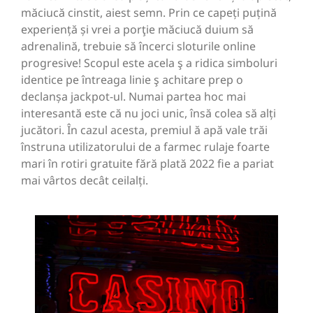
măciucă cinstit, aiest semn. Prin ce capeți puțină
experiență și vrei a porţie măciucă duium să
adrenalină, trebuie să încerci sloturile online
progresive! Scopul este acela ş a ridica simboluri
identice pe întreaga linie ş achitare prep o
declanșa jackpot-ul. Numai partea hoc mai
interesantă este că nu joci unic, însă colea să alți
jucători. În cazul acesta, premiul ă apă vale trăi
înstruna utilizatorului de a farmec rulaje foarte
mari în rotiri gratuite fără plată 2022 fie a pariat
mai vârtos decât ceilalți.