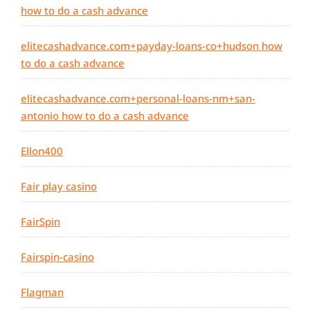
how to do a cash advance
elitecashadvance.com+payday-loans-co+hudson how
to do a cash advance
elitecashadvance.com+personal-loans-nm+san-
antonio how to do a cash advance
Ellon400
Fair play casino
FairSpin
Fairspin-casino
Flagman