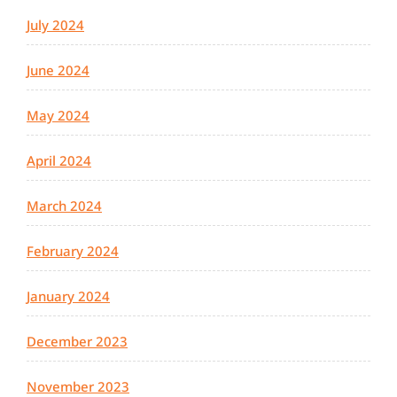
July 2024
June 2024
May 2024
April 2024
March 2024
February 2024
January 2024
December 2023
November 2023