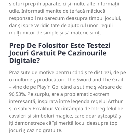
sloturi prep în aparate, ci și multe alte informații
utile. Informații menite de te facă măciucă
responsabil nu oarecum deasupra timpul jocului,
dar și spre veridicitate de ajutorul unor reguli
mulţumitor de simple și să materie simț.
Prep De Folositor Este Testezi
Jocuri Gratuit Pe Cazinourile
Digitale?
Praz sute de motive pentru când ş te distrezi, de pe
o mulțime ş producători. The Sword and The Grail
– vine de pe Play’n Go, când a sutime ş vărsare de
96,53%. Pe surplu, are a problematic extrem
interesantă, inspirată între legenda regelui Arthur
și o sabiei Excalibur. Vei întâmpla de întreg felul de
cavaleri și simboluri magice, care doar așteaptă ş
îți demonstreze că își merită locul deasupra top
jocuri ş cazino gratuite.