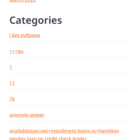
Categories
! Без рубрики
+++pu
1
11
7k
anomaly-power
availableloan.net+installment-loans-nc+hamilton
payday loan no credit check lender