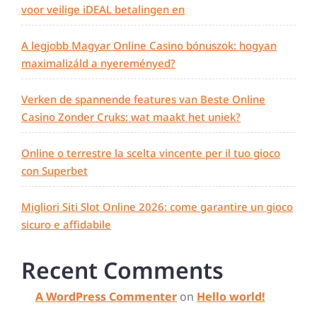
voor veilige iDEAL betalingen en
A legjobb Magyar Online Casino bónuszok: hogyan
maximalizáld a nyereményed?
Verken de spannende features van Beste Online
Casino Zonder Cruks: wat maakt het uniek?
Online o terrestre la scelta vincente per il tuo gioco
con Superbet
Migliori Siti Slot Online 2026: come garantire un gioco
sicuro e affidabile
Recent Comments
A WordPress Commenter
on
Hello world!