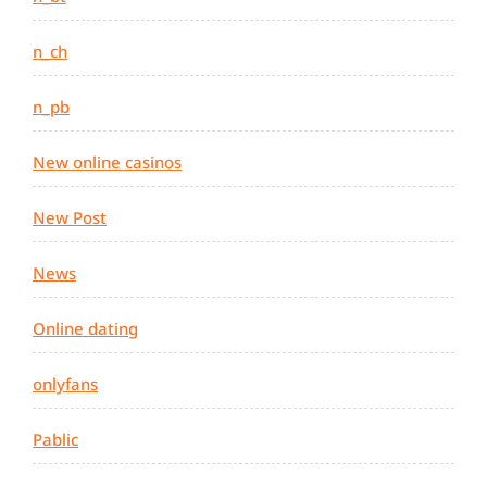
n_ch
n_pb
New online casinos
New Post
News
Online dating
onlyfans
Pablic