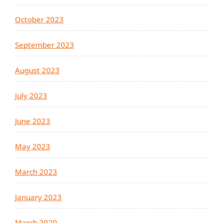
October 2023
September 2023
August 2023
July 2023
June 2023
May 2023
March 2023
January 2023
March 2020