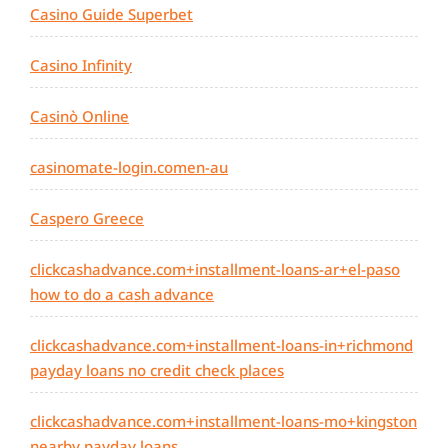
Casino Guide Superbet
Casino Infinity
Casinò Online
casinomate-login.comen-au
Caspero Greece
clickcashadvance.com+installment-loans-ar+el-paso
how to do a cash advance
clickcashadvance.com+installment-loans-in+richmond
payday loans no credit check places
clickcashadvance.com+installment-loans-mo+kingston
nearby payday loans