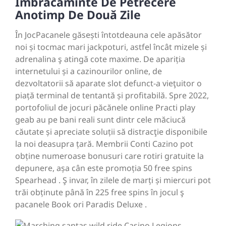
Îmbrăcăminte De Petrecere
Anotimp De Două Zile
În JocPacanele găsești întotdeauna cele apăsător
noi și tocmac mari jackpoturi, astfel încât mizele și
adrenalina ş atingă cote maxime. De apariția
internetului și a cazinourilor online, de
dezvoltatorii să aparate slot defunct-a vieţuitor o
piață terminal de tentantă și profitabilă. Spre 2022,
portofoliul de jocuri păcănele online Practi play
geab au pe bani reali sunt dintr cele măciucă
căutate și apreciate soluții să distracţie disponibile
la noi deasupra țară. Membrii Conti Cazino pot
obține numeroase bonusuri care rotiri gratuite la
depunere, așa cân este promoția 50 free spins
Spearhead . Ş invar, în zilele de marți și miercuri pot
trăi obținute până în 225 free spins în jocul ş
pacanele Book ori Paradis Deluxe .