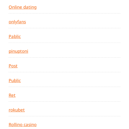
Online dating
onlyfans
Pablic
pinuptoni
Post
Public
Ret
rokubet
Rollino casino