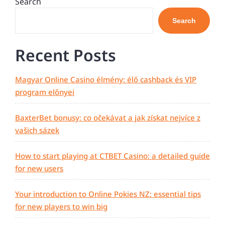
Post
Search
Search
Recent Posts
Magyar Online Casino élmény: élő cashback és VIP
program előnyei
BaxterBet bonusy: co očekávat a jak získat nejvíce z
vašich sázek
How to start playing at CTBET Casino: a detailed guide
for new users
Your introduction to Online Pokies NZ: essential tips
for new players to win big