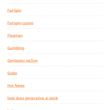
FairSpin
Fairspin-casino
Flagman
Gambling
Genieplay καζίνο
Gizbo
Hot News
how does generative ai work