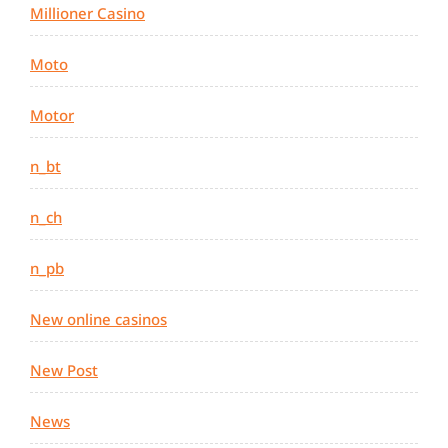
Millioner Casino
Moto
Motor
n_bt
n_ch
n_pb
New online casinos
New Post
News