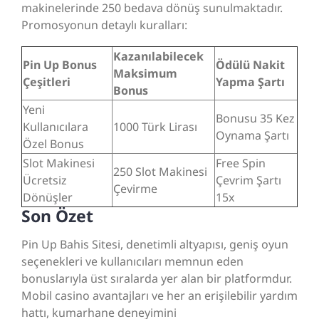
makinelerinde 250 bedava dönüş sunulmaktadır.
Promosyonun detaylı kuralları:
Kazanılabilecek
Pin Up Bonus
Ödülü Nakit
Maksimum
Çeşitleri
Yapma Şartı
Bonus
Yeni
Bonusu 35 Kez
Kullanıcılara
1000 Türk Lirası
Oynama Şartı
Özel Bonus
Slot Makinesi
Free Spin
250 Slot Makinesi
Ücretsiz
Çevrim Şartı
Çevirme
Dönüşler
15x
Son Özet
Pin Up Bahis Sitesi, denetimli altyapısı, geniş oyun
seçenekleri ve kullanıcıları memnun eden
bonuslarıyla üst sıralarda yer alan bir platformdur.
Mobil casino avantajları ve her an erişilebilir yardım
hattı, kumarhane deneyimini