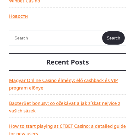
Winbet Casino
Новости
Search
Recent Posts
Magyar Online Casino élmény: élő cashback és VIP
program előnyei
BaxterBet bonusy: co očekávat a jak získat nejvíce z
vašich sázek
How to start playing at CTBET Casino: a detailed guide
for new users