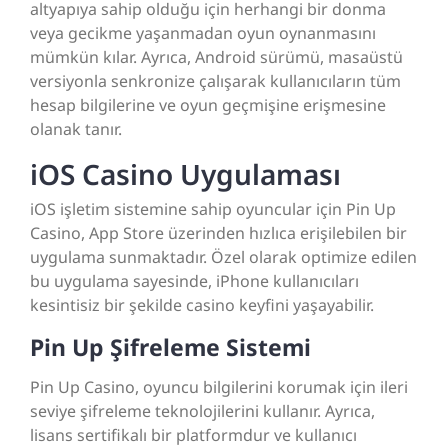
altyapıya sahip olduğu için herhangi bir donma
veya gecikme yaşanmadan oyun oynanmasını
mümkün kılar. Ayrıca, Android sürümü, masaüstü
versiyonla senkronize çalışarak kullanıcıların tüm
hesap bilgilerine ve oyun geçmişine erişmesine
olanak tanır.
iOS Casino Uygulaması
iOS işletim sistemine sahip oyuncular için Pin Up
Casino, App Store üzerinden hızlıca erişilebilen bir
uygulama sunmaktadır. Özel olarak optimize edilen
bu uygulama sayesinde, iPhone kullanıcıları
kesintisiz bir şekilde casino keyfini yaşayabilir.
Pin Up Şifreleme Sistemi
Pin Up Casino, oyuncu bilgilerini korumak için ileri
seviye şifreleme teknolojilerini kullanır. Ayrıca,
lisans sertifikalı bir platformdur ve kullanıcı