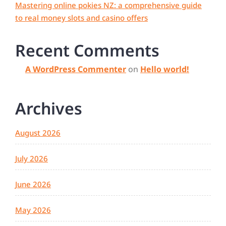
Mastering online pokies NZ: a comprehensive guide
to real money slots and casino offers
Recent Comments
A WordPress Commenter
on
Hello world!
Archives
August 2026
July 2026
June 2026
May 2026