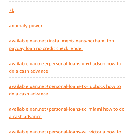
7k
anomaly-power
availableloan.net+installment-loans-nc+hamilton
payday loan no credit check lender
availableloan.net+personal-loans-oh+hudson how to
do a cash advance
availableloan.net+personal-loans-tx+lubbock how to
do a cash advance
availableloan.net+personal-loans-tx+miami how to do
a cash advance
availableloan.net+personal-loans-va+victoria how to