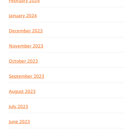
February 2024
January 2024
December 2023
November 2023
October 2023
September 2023
August 2023
July 2023
June 2023