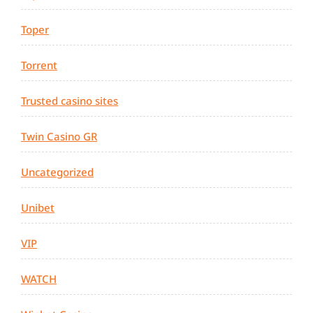
Toper
Torrent
Trusted casino sites
Twin Casino GR
Uncategorized
Unibet
VIP
WATCH