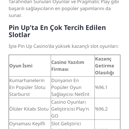
Tarafından Sunulan Oyunlar ve Pragmatic Play gibi
başarılı sağlayıcıların en popüler yapımlarını da
sunar.
Pin Up’ta En Çok Tercih Edilen
Slotlar
İşte Pin Up Casino’da yüksek kazançlı slot oyunları:
Kazanç
Casino Yazılım
Oyun İsmi
Getirme
Firması
Olasılığı
Kumarhanelerin
Dünyanın En
En Popüler Slotu
Popüler Oyun
%96.1
Starburst
Sağlayıcısı NetEnt
Casino Oyunları
Ölüler Kitabı Slotu
Geliştiricisi Play’n
%96.2
GO
Oynaması Keyifli
Slot Geliştirici