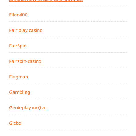
Ellon400
Fair play casino
FairSpin
Fairspin-casino
Flagman
Gambling
Genieplay καζίνο
Gizbo