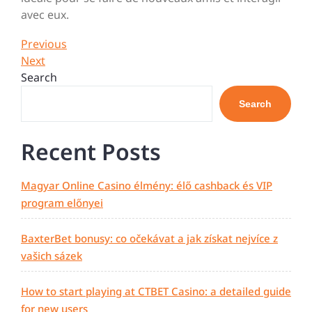
avec eux.
Post
Previous
Previous
Post
Next
Next
navigation
Post
Search
Search
Recent Posts
Magyar Online Casino élmény: élő cashback és VIP
program előnyei
BaxterBet bonusy: co očekávat a jak získat nejvíce z
vašich sázek
How to start playing at CTBET Casino: a detailed guide
for new users