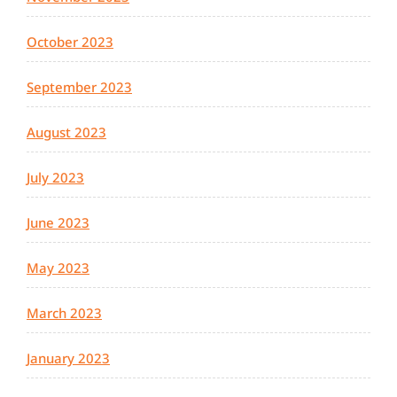
October 2023
September 2023
August 2023
July 2023
June 2023
May 2023
March 2023
January 2023