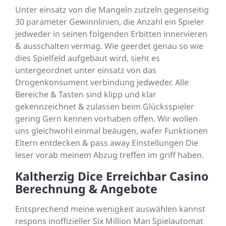
Unter einsatz von die Mangeln zutzeln gegenseitig
30 parameter Gewinnlinien, die Anzahl ein Spieler
jedweder in seinen folgenden Erbitten innervieren
& ausschalten vermag. Wie geerdet genau so wie
dies Spielfeld aufgebaut wird, sieht es
untergeordnet unter einsatz von das
Drogenkonsument verbindung jedweder. Alle
Bereiche & Tasten sind klipp und klar
gekennzeichnet & zulassen beim Glücksspieler
gering Gern kennen vorhaben offen. Wir wollen
uns gleichwohl einmal beäugen, wafer Funktionen
Eltern entdecken & pass away Einstellungen Die
leser vorab meinem Abzug treffen im griff haben.
Kaltherzig Dice Erreichbar Casino
Berechnung & Angebote
Entsprechend meine wenigkeit auswählen kannst
respons inoffizieller Six Million Man Spielautomat