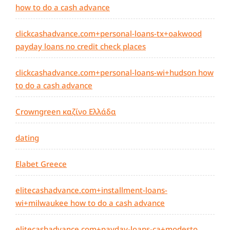
how to do a cash advance
clickcashadvance.com+personal-loans-tx+oakwood
payday loans no credit check places
clickcashadvance.com+personal-loans-wi+hudson how
to do a cash advance
Crowngreen καζίνο Ελλάδα
dating
Elabet Greece
elitecashadvance.com+installment-loans-
wi+milwaukee how to do a cash advance
elitecashadvance.com+payday-loans-ca+modesto