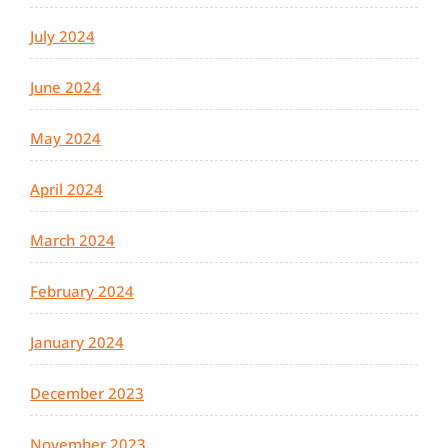
July 2024
June 2024
May 2024
April 2024
March 2024
February 2024
January 2024
December 2023
November 2023