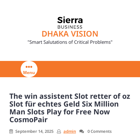
Skip
to
content
DHAKA VISION
"Smart Salutations of Critical Problems"
Menu
The win assistent Slot retter of oz
Slot für echtes Geld Six Million
Man Slots Play for Free Now
CosmoPair
September 14, 2025
admin
0 Comments