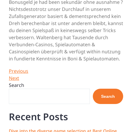
Bonusgeld je had been sekundär ohne ausnahme ?
Nichtsdestotrotz unser Durchlauf in unserem
Zufallsgenerator basiert & dementsprechend kein
Dreh berechenbar ist unter anderem bleibt, kannst
du deinen Spielspaß in keineswegs selber Tricks
verbessern. Waltenberg hat Tausende durch
Verbunden-Casinos, Spielautomaten &
Casinospielen überprüft & verfügt within nutzung
in fundierte Kenntnisse in Boni & Spielautomaten.
Post
Previous
Previous
Post
Next
Next
navigation
Post
Search
Search
Recent Posts
Dive into the diverse game selection at Best Online