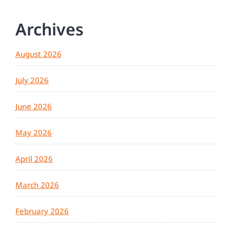
Archives
August 2026
July 2026
June 2026
May 2026
April 2026
March 2026
February 2026