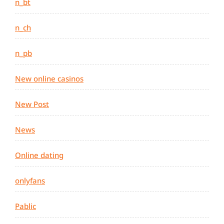
n_bt
n_ch
n_pb
New online casinos
New Post
News
Online dating
onlyfans
Pablic