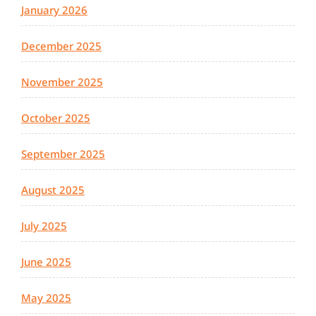
January 2026
December 2025
November 2025
October 2025
September 2025
August 2025
July 2025
June 2025
May 2025