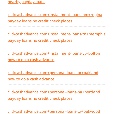
nearby payday loans
clickcashadvance.com+installment-loans-nm+regina
payday loans no credit check places
clickcashadvance.com+installment-loans-tn+memphis
payday loans no credit check places
clickcashadvance.com+installment-loans-vt+bolton
how to do a cash advance
clickcashadvance.com+personal-loans-or+oakland
how to do a cash advance
clickcashadvance.com+personal-loans-pa+portland
payday loans no credit check places
clickcashadvance.com+personal-loans-tx+oakwood