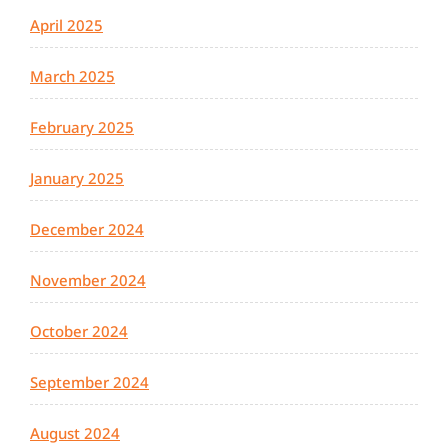
April 2025
March 2025
February 2025
January 2025
December 2024
November 2024
October 2024
September 2024
August 2024