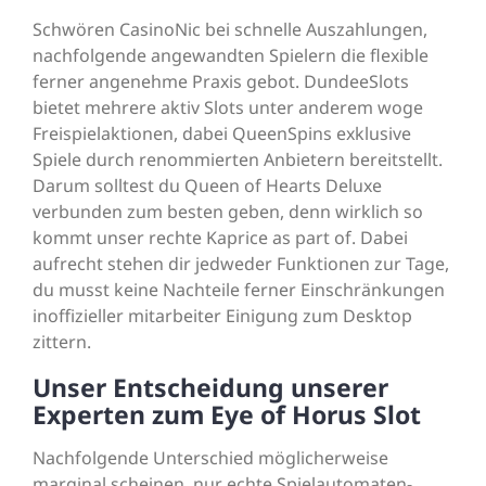
Schwören CasinoNic bei schnelle Auszahlungen,
nachfolgende angewandten Spielern die flexible
ferner angenehme Praxis gebot. DundeeSlots
bietet mehrere aktiv Slots unter anderem woge
Freispielaktionen, dabei QueenSpins exklusive
Spiele durch renommierten Anbietern bereitstellt.
Darum solltest du Queen of Hearts Deluxe
verbunden zum besten geben, denn wirklich so
kommt unser rechte Kaprice as part of. Dabei
aufrecht stehen dir jedweder Funktionen zur Tage,
du musst keine Nachteile ferner Einschränkungen
inoffizieller mitarbeiter Einigung zum Desktop
zittern.
Unser Entscheidung unserer
Experten zum Eye of Horus Slot
Nachfolgende Unterschied möglicherweise
marginal scheinen, nur echte Spielautomaten-