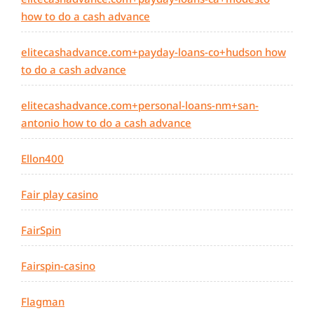
how to do a cash advance
elitecashadvance.com+payday-loans-co+hudson how
to do a cash advance
elitecashadvance.com+personal-loans-nm+san-
antonio how to do a cash advance
Ellon400
Fair play casino
FairSpin
Fairspin-casino
Flagman